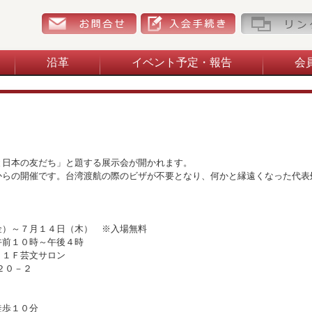
お問合せ
入会手続き
沿革
イベント予定・報告
会
と日本の友だち」と題する展示会が開かれます。
からの開催です。台湾渡航の際のビザが不要となり、何かと縁遠くなった代表
金）～７月１４日（木） ※入場無料
午前１０時～午後４時
 １Ｆ芸文サロン
－２０－２
徒歩１０分