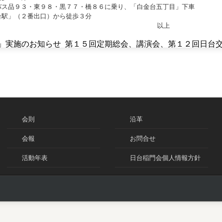
バス品９３・東９８・黒７７・橋８６に乗り、「白金台五丁目」下車
台駅」（２番出口）から徒歩３分
以上
湾」実施のお知らせ
第１５回定期総会、講演会、第１２回日台
会則
沿革
会報
お問合せ
活動年表
日台稲門会個人情報方針