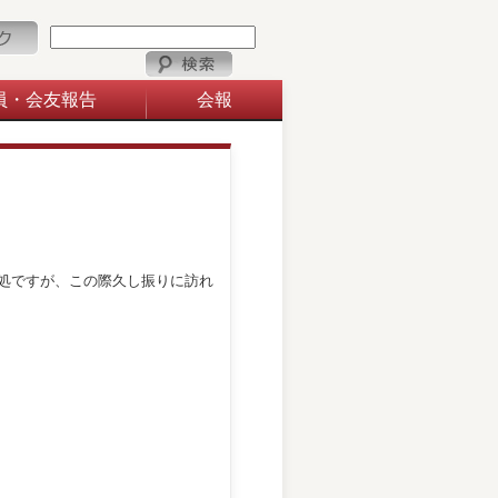
リンク
員・会友報告
会報
処ですが、この際久し振りに訪れ