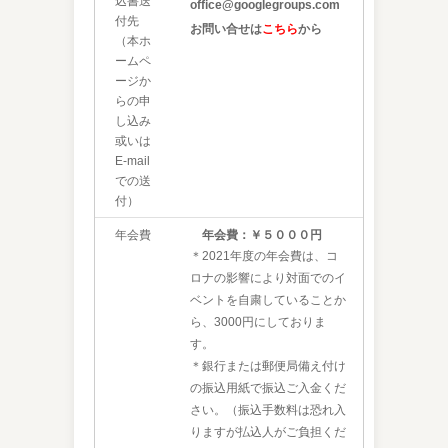
込書送
office@googlegroups.com
付先
お問い合せは
こちら
から
（本ホ
ームペ
ージか
らの申
し込み
或いは
E-mail
での送
付）
年会費
年会費：￥５０００円
＊2021年度の年会費は、コ
ロナの影響により対面でのイ
ベントを自粛していることか
ら、3000円にしておりま
す。
＊銀行または郵便局備え付け
の振込用紙で振込ご入金くだ
さい。（振込手数料は恐れ入
りますが払込人がご負担くだ