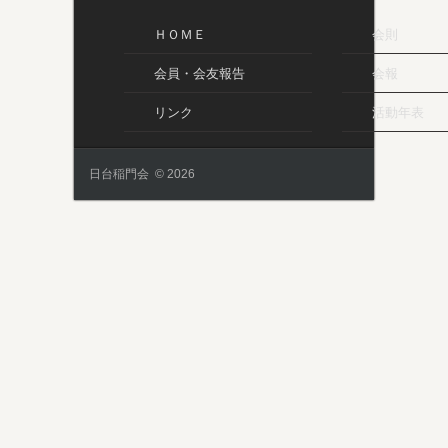
ＨＯＭＥ
会則
会員・会友報告
会報
リンク
活動年表
日台稲門会 © 2026