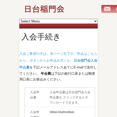
入会手続き
入会ご希望の方は、本ページ左下の「申込はこちら
から」ボタンからお申込み頂くか、
日台稲門会入会
申込書
を下記メールアドレスあてにE-mailで送付し
てください。
年会費
は下記の銀行口座または郵便
局口座にお振込みください。
入会申
入会申込書は日台稲門会入会
込書
申込書を クリックするとダ
ウンロードできます。
入会申
nittai-toumonkai-