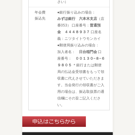
さい）
年会費
●銀行振り込みの場合：
振込先
みずほ銀行 六本木
支店
（店
番053） 口座番号：
普通預
金 ４４４８９３７
口座名
義：ニツタイトウモンカイ
●郵便局振り込みの場合：
加入者名：
日台稲門会
口
座番号：
００１３０−８−６
９８０５
＊銀行または郵便
局の払込金受領書をもって領
収書に代えさせていただきま
す。当会発行の領収書がご入
用の場合は、振込取扱票の通
信欄にその旨ご記入くださ
い。