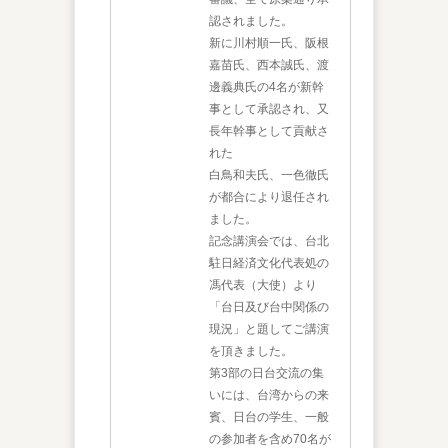
認されました。
新に川村順一氏、阪根
嘉苗氏、西本誠氏、渡
邊義典氏の4名が新幹
事として承認され、又
長年幹事として貢献さ
れた
白鳥和夫氏、一色徹氏
が都合により退任され
ました。
記念講演会では、台北
駐日経済文化代表処の
馮代表（大使）より
「台日及び台中関係の
現況」と題してご講演
を頂きました。
第3部の日台交流の集
いには、台湾からの来
賓、日台の学生、一般
の参加者を含め70名が