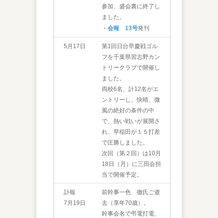
参加、盛会裏に終了し
ました。
・
会報 13号
発刊
5月17日
第1回日台早慶戦ゴル
フを千葉県習志野カン
トリークラブで開催し
ました。
両校6名、計12名がエ
ントリーし、快晴、微
風の絶好の条件の中
で、熱い戦いが展開さ
れ、早稲田が１５打差
で圧勝しました。
次回（第２回）は10月
18日（月）に三田会担
当で開催予定。
訃報
前幹事一色 徹氏ご逝
7月19日
去（享年70歳）。
幹事会名で弔電打電、