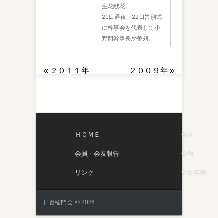
生花献花。
21日通夜、22日告別式
に幹事会を代表して小
野間幹事長が参列。
«
２０１１年
２００９年
»
ＨＯＭＥ
会則
会員・会友報告
会報
リンク
活動年表
日台稲門会 © 2026