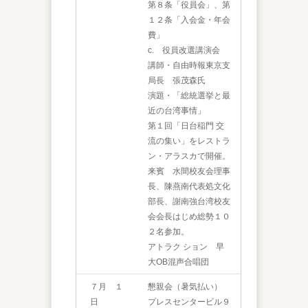
第８条「役員会」、第
１２条「入会金・年会
費」
c. 役員改選講演会
講師・自由時報東京支
局長 張茂森氏
演題・「総統選挙と最
近の台湾事情」
第１回「日台稲門 交
流の集い」をレストラ
ン・アラスカで開催。
来賓 水間校友会理事
長、陳燕南代表処文化
部長、謝南強台湾校友
会会長はじめ総勢１０
２名参加。
アトラク ション 早
大OB混声合唱団
７月 １
懇親会（暑気払い）
日
プレスセンタービル９