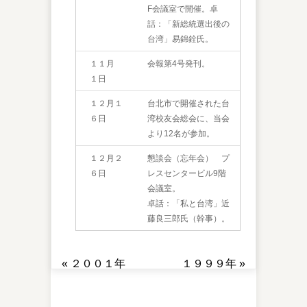
F会議室で開催。卓
話：「新総統選出後の
台湾」易錦銓氏。
１１月
会報第4号発刊。
１日
１２月１
台北市で開催された台
６日
湾校友会総会に、当会
より12名が参加。
１２月２
懇談会（忘年会） プ
６日
レスセンタービル9階
会議室。
卓話：「私と台湾」近
藤良三郎氏（幹事）。
«
２００１年
１９９９年
»