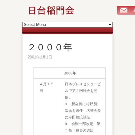
２０００年
2001年1月1日
2000
年
４月１５
日本プレスセンタービ
日
ルで第４回総会を開
催。
a. 新会長に村野 賢
哉氏を選任 名誉会長
に寺田勉氏就任
b. 会則一部改定。第
４条「役員の選出」、