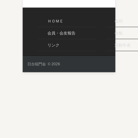
ＨＯＭＥ
会則
会員・会友報告
会報
リンク
活動年表
日台稲門会 © 2026