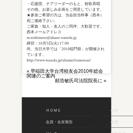
・応援団、チアリーダーのもと、校歌斉唱
その他、お楽しみ企画をご用意しています。
★参加ご希望の方は、当会担当幹事（西本）
宛ご連絡下さい。
ご家族・知人・友人のご同伴、大歓迎です。
西本メールアドレス
m.nishimoto@akane.waseda.jp
締切：10月5日(火) 17:00
尚、当日大学では「2010稲門祭」が開催され
ています。
http://www.waseda.jp/alumni/tomonsai/
«
早稲田大学台湾校友会2010年総会
関連のご案内
頼浩敏氏司法院院長に
»
ＨＯＭＥ
会則
会員・会友報告
会報