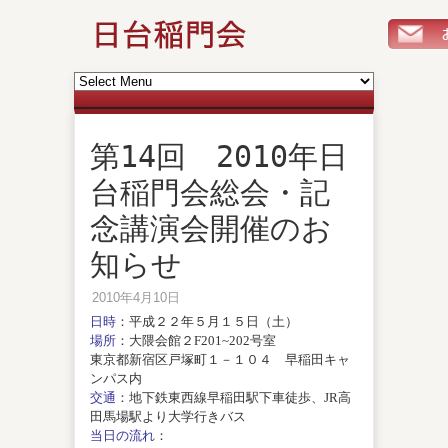
第14回 2010年日
台稲門会総会・記
念講演会開催のお
知らせ
2010年4月10日
日時
：平成２２年５月１５日（土）
場所
：大隈会館２F201~202号室
東京都新宿区戸塚町１－１０４ 早稲田キャ
ンパス内
交通
：地下鉄東西線早稲田駅下車徒歩、JR高
田馬場駅より大学行きバス
当日の流れ
：