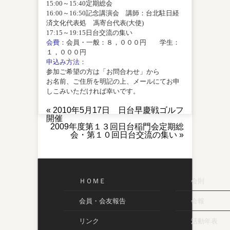
15:00～15:40定期総会
16:00～16:50記念講演会 講師：台北駐日経
済文化代表処 馮寄台代表(大使)
17:15～19:15日台交流の集い
会費
：会員・一般：８，０００円 学生：
１，０００円
申込み方法
：
参加ご希望の方は「お問合わせ」から
お名前、ご住所を明記の上、メールにてお申
しこみいただければ幸いです。
«
2010年5月17日 日台早慶戦ゴルフ
開催
2009年度第１３回日台稲門会定期総
会・第１０回日台交流の集い
»
ＨＯＭＥ
会則
会員・会友報告
会報
リンク
活動年表