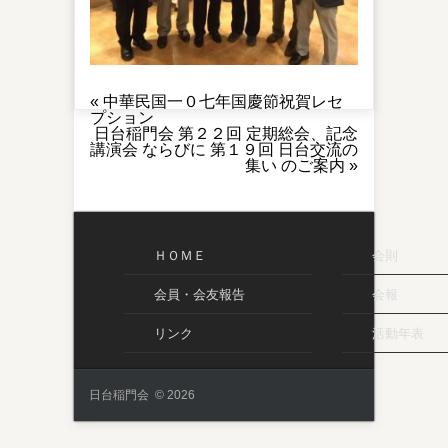
«
中華民国一０七年国慶節祝賀レセ
プション
日台稲門会 第２２回 定期総会、記念
講演会 ならびに 第１９回 日台交流の
集い のご案内
»
ＨＯＭＥ
会則
会員・会友報告
会報
リンク
活動年表
日台稲門会 © 2026