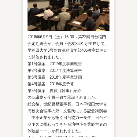
2018年6月9日（土）15:00～第22回日台稲門
会定期総会が、会員・会友23名 が出席して、
早稲田大学3号館政治経済学部405教室におい
て開催されました。
第1号議案 2017年度事業報告
第2号議案 2017年度決算報告
第3号議案 2018年度事業計画
第4号議案 2018年度予算
第5号議案 役員（幹事）紹介
の５議案が全員一致で承認されました。
総会後、世紀貿易董事長、日本早稲田大学台
湾校友会理事の鄭 文哲氏による記念講演会
「中小企業から拓く日台協力ー長年、日台ビ
ジネスに携わってきた台湾中小企業経営者の
体験談ーー」が行われました。