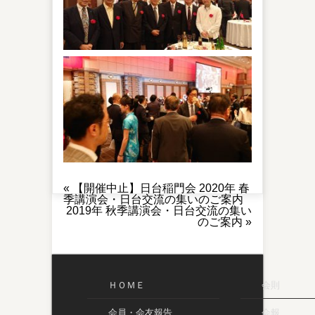
«
【開催中止】日台稲門会 2020年 春
季講演会・日台交流の集いのご案内
2019年 秋季講演会・日台交流の集い
のご案内
»
ＨＯＭＥ
会則
会員・会友報告
会報