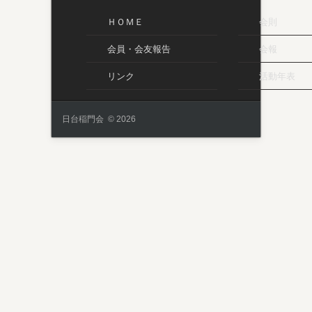
ＨＯＭＥ
会則
会員・会友報告
会報
リンク
活動年表
日台稲門会 © 2026